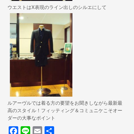
ウエストはX表現のライン出しのシルエにして
ルアーヴルでは着る方の要望をお聞きしながら最新最
高のスタイル！フィッティング＆コミュニケこそオー
ダーの大事なポイント
F
Li
E
共