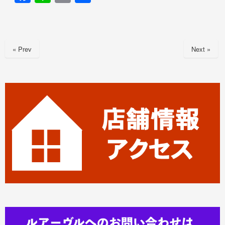
a
n
m
有
c
e
ail
e
« Prev
Next »
b
o
o
k