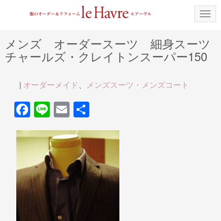
N
a
v
i
メンズ オーダースーツ 細身スーツ
g
チャールズ・クレイトンスーパー150
a
t
i
o
|
オーダーメイド
、
メンズスーツ・メンズコート
n
F
Li
E
共
a
n
m
有
c
e
ail
e
b
o
o
k