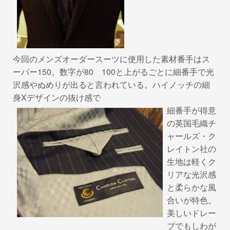
今回のメンズオーダースーツに使用した素材番手はス
ーパー150。数字が80 100と上がるごとに細番手で光
沢感やぬめりが出ると言われている。ハイノッチの細
身Xデザインの抜け感で
細番手が得意
の英国毛織チ
ャールズ・ク
レイトン社の
生地は軽くク
リアな光沢感
と柔らかな風
合いが特色。
美しいドレー
プでもしわが