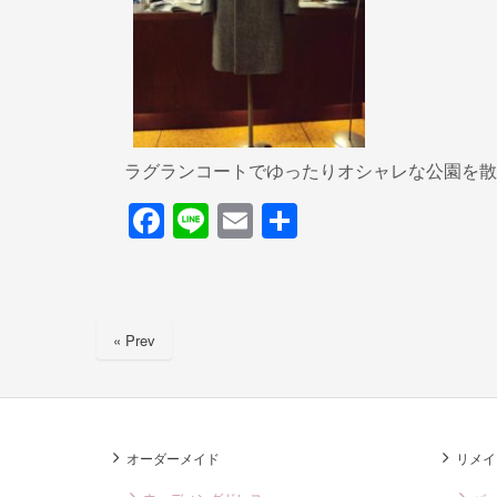
ラグランコートでゆったりオシャレな公園を散
F
Li
E
共
a
n
m
有
c
e
ail
e
« Prev
b
o
o
k
オーダーメイド
リメイ