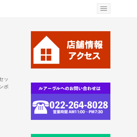
N
a
v
i
g
a
t
i
o
n
セッ
ンボ