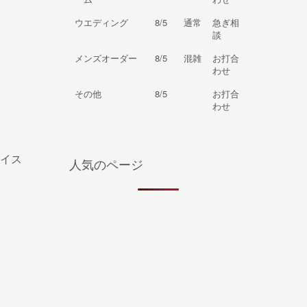
ウエディング
8/5
通常
急ぎ相
談
メンズオーダー
8/5
混雑
お打合
わせ
その他
8/5
お打合
わせ
イス
人気のページ