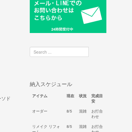
納入スケジュール
アイテム
現在
状況
完成目
ーソド
安
オーダー
8/5
混雑
お打合
わせ
リメイク リフォ
8/5
混雑
お打合
ーム
わせ