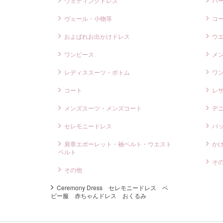
ウェディングドレス
バ
ヴェール・小物等
コ
およばれお出かけドレス
ウ
ワンピース
メ
レディススーツ・ボトム
ワ
コート
レ
メンズスーツ・メンズコート
デ
セレモニードレス
バ
肩章エポーレット・袖ベルト・ウエスト
か
ベルト
そ
その他
Ceremony Dress セレモニードレス ベ
ビー服 赤ちゃんドレス おくるみ