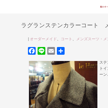
ラグランステンカラーコート 
|
オーダーメイド
、
コート
、
メンズスーツ・メ
F
Li
E
共
a
n
m
有
ステ
c
e
ail
トイ
e
ーン
b
o
o
k