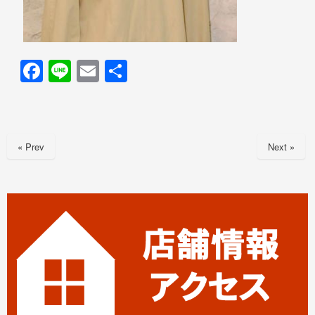
F
Li
E
共
a
n
m
有
c
e
ail
e
« Prev
Next »
b
o
o
k