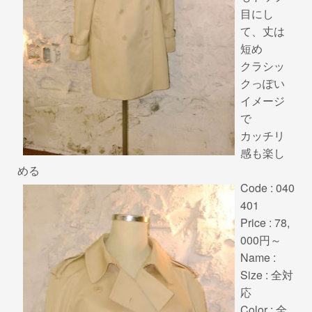
目にし
て、丈は
短め
クラシッ
クっぽい
イメージ
で
カッチリ
感も楽し
める
Code : 040
401
Price : 78,
000円～
Name :
Size : 全対
応
Color : 全