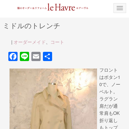
N
a
v
i
ミドルのトレンチ
g
a
t
i
|
オーダーメイド
、
コート
o
n
F
Li
E
共
a
n
m
有
フロント
c
e
ail
はボタン1
e
0で、ノー
b
ベルト。
ラグラン
o
肩だが通
o
常肩もOK
k
折り返し
もトップ