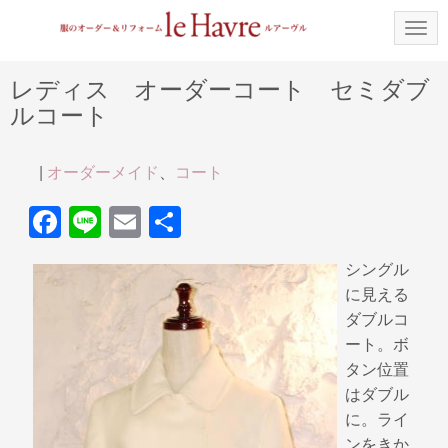
N
a
v
i
レディス オーダーコート セミダブ
g
ルコート
a
t
i
o
|
オーダーメイド
、
コート
n
F
Li
E
共
a
n
m
有
シングル
c
e
ail
に見える
e
ダブルコ
b
ート。ボ
タン位置
o
はダブル
o
に。ライ
k
ンをきか