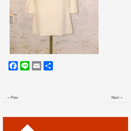
F
Li
E
共
a
n
m
有
c
e
ail
e
« Prev
Next »
b
o
o