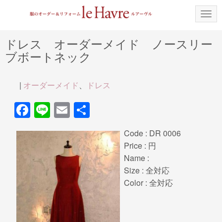
N
a
v
i
ドレス オーダーメイド ノースリー
g
ブボートネック
a
t
i
o
|
オーダーメイド
、
ドレス
n
F
Li
E
共
a
n
m
有
Code : DR 0006
c
e
ail
Price : 円
e
Name :
b
Size : 全対応
Color : 全対応
o
o
k