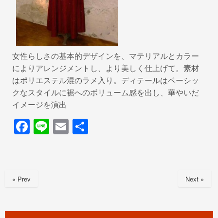
女性らしさの基本的デザインを、マテリアルとカラー
によりアレンジメントし、より美しく仕上げて。素材
はポリエステル混のラメ入り。ディテールはベーシッ
クなスタイルに裾へのボリューム感を出し、華やいだ
イメージを演出
F
Li
E
共
a
n
m
有
c
e
ail
e
« Prev
Next »
b
o