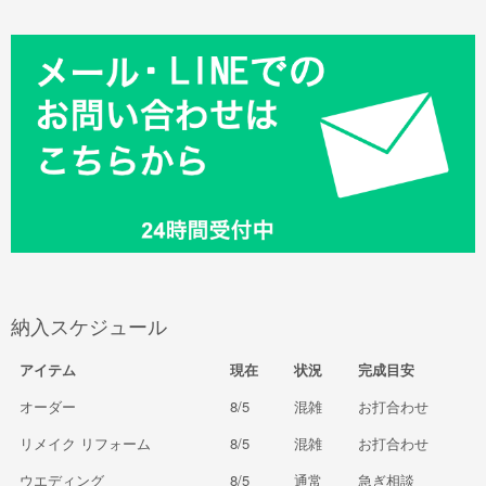
納入スケジュール
アイテム
現在
状況
完成目安
オーダー
8/5
混雑
お打合わせ
リメイク リフォーム
8/5
混雑
お打合わせ
ウエディング
8/5
通常
急ぎ相談