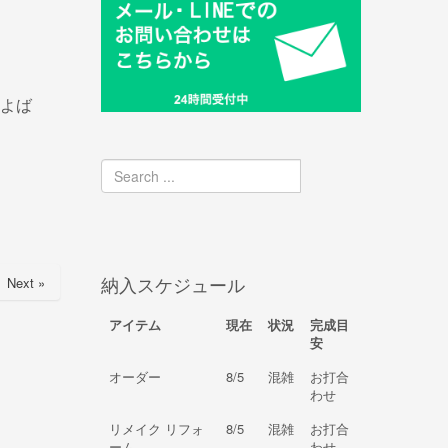
よば
納入スケジュール
Next »
アイテム
現在
状況
完成目
安
オーダー
8/5
混雑
お打合
わせ
リメイク リフォ
8/5
混雑
お打合
ーム
わせ