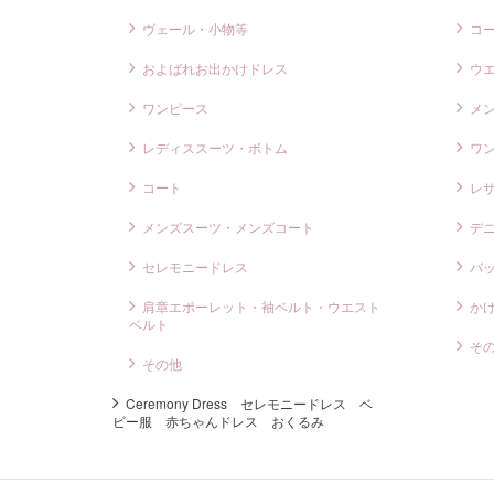
ヴェール・小物等
コ
およばれお出かけドレス
ウ
ワンピース
メ
レディススーツ・ボトム
ワ
コート
レ
メンズスーツ・メンズコート
デ
セレモニードレス
バ
肩章エポーレット・袖ベルト・ウエスト
か
ベルト
そ
その他
Ceremony Dress セレモニードレス ベ
ビー服 赤ちゃんドレス おくるみ