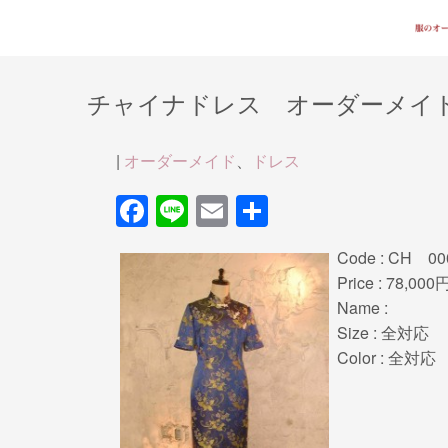
チャイナドレス オーダーメイ
|
オーダーメイド
、
ドレス
F
Li
E
共
a
n
m
有
Code : CH 00
c
e
ail
Price : 78,000
e
Name :
b
Size : 全対応
Color : 全対応
o
o
k