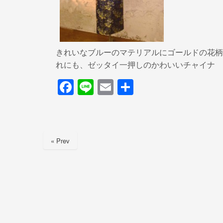
きれいなブルーのマテリアルにゴールドの花柄
れにも、ゼッタイ一押しのかわいいチャイナ
F
Li
E
共
a
n
m
有
c
e
ail
e
« Prev
b
o
o
k