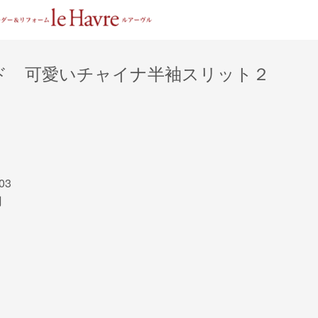
ド 可愛いチャイナ半袖スリット２
03
円