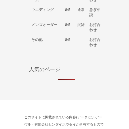
ウエディング
8/5
通常
急ぎ相
談
メンズオーダー
8/5
混雑
お打合
わせ
その他
8/5
お打合
わせ
人気のページ
このサイトに掲載されている内容(データ)はルアー
ヴル・有限会社センダイホウセイが所有するもので