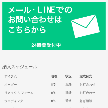
納入スケジュール
アイテム
現在
状況
完成目安
オーダー
8/5
混雑
お打合わせ
リメイク リフォーム
8/5
混雑
お打合わせ
ウエディング
8/5
通常
急ぎ相談