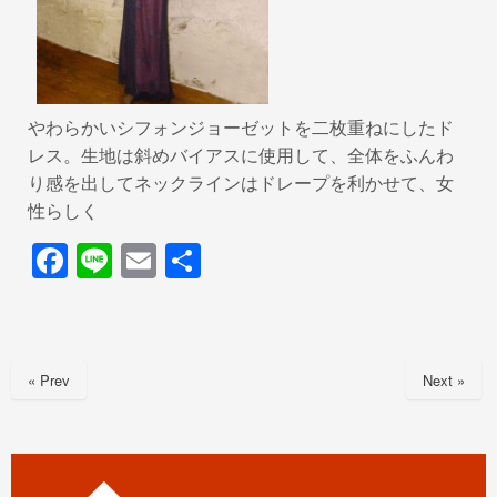
やわらかいシフォンジョーゼットを二枚重ねにしたド
レス。生地は斜めバイアスに使用して、全体をふんわ
り感を出してネックラインはドレープを利かせて、女
性らしく
F
Li
E
共
a
n
m
有
c
e
ail
e
« Prev
Next »
b
o
o