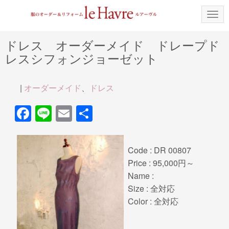
N
a
v
i
ドレス オーダーメイド ドレープド
g
レスシフォンジョーゼット
a
t
i
o
|
オーダーメイド
、
ドレス
n
F
Li
E
共
a
n
m
有
c
e
ail
Code : DR 00807
e
Price : 95,000円～
b
Name :
Size : 全対応
o
Color : 全対応
o
k