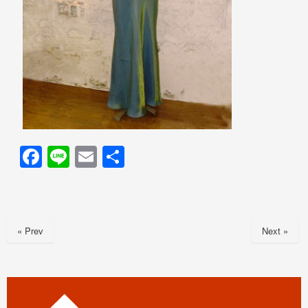
F
Li
E
共
a
n
m
有
c
e
ail
e
« Prev
Next »
b
o
o