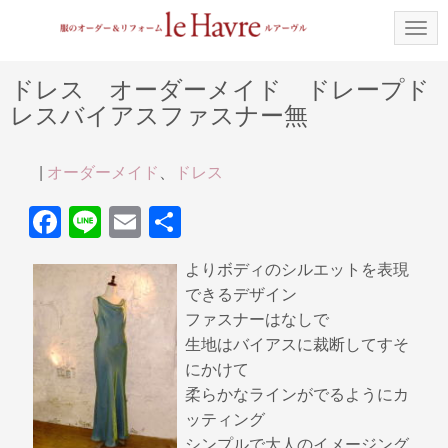
N
a
v
i
ドレス オーダーメイド ドレープド
g
レスバイアスファスナー無
a
t
i
o
|
オーダーメイド
、
ドレス
n
F
Li
E
共
a
n
m
有
よりボディのシルエットを表現
c
e
ail
できるデザイン
e
ファスナーはなしで
b
生地はバイアスに裁断してすそ
にかけて
o
柔らかなラインがでるようにカ
o
ッティング
k
シンプルで大人のイメージング