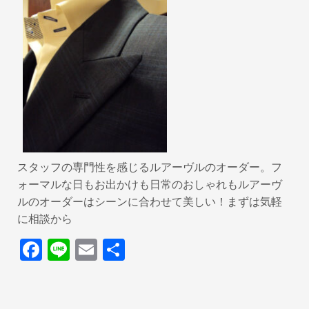
スタッフの専門性を感じるルアーヴルのオーダー。フ
ォーマルな日もお出かけも日常のおしゃれもルアーヴ
ルのオーダーはシーンに合わせて美しい！まずは気軽
に相談から
F
Li
E
共
a
n
m
有
c
e
ail