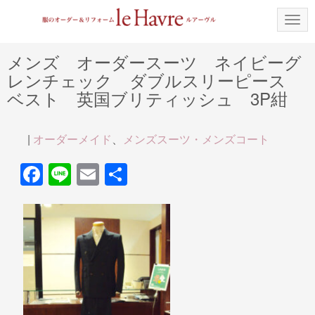
N
a
v
i
メンズ オーダースーツ ネイビーグ
g
レンチェック ダブルスリーピース
a
t
ベスト 英国ブリティッシュ 3P紺
i
o
n
|
オーダーメイド
、
メンズスーツ・メンズコート
F
Li
E
共
a
n
m
有
c
e
ail
e
b
o
o