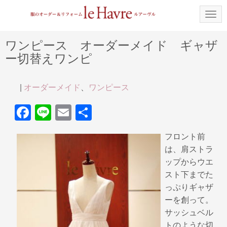
N
a
v
i
ワンピース オーダーメイド ギャザ
g
ー切替えワンピ
a
t
i
o
|
オーダーメイド
、
ワンピース
n
F
Li
E
共
a
n
m
有
フロント前
c
e
ail
は、肩ストラ
e
ップからウエ
b
スト下までた
っぷりギャザ
o
ーを創って。
o
サッシュベル
k
トのような切