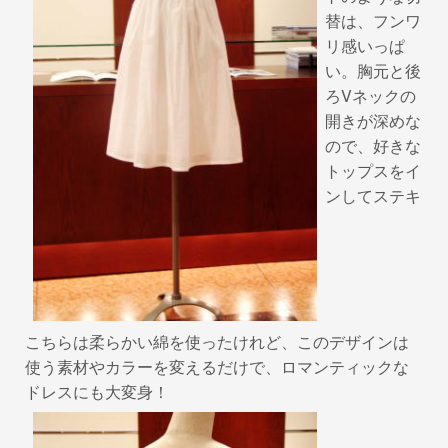
替は、フンワ
リ感いっぱ
い。胸元と後
ろVネックの
開きが深めな
ので、好きな
トップスをイ
ンしてステキ
こちらは柔らかい綿を使ったけれど、このデザインは
使う素材やカラーを変えるだけで、ロマンティックな
ドレスにも大変身！