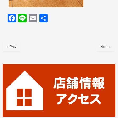
F
Li
E
共
a
n
m
有
c
e
ail
e
« Prev
Next »
b
o
o
k