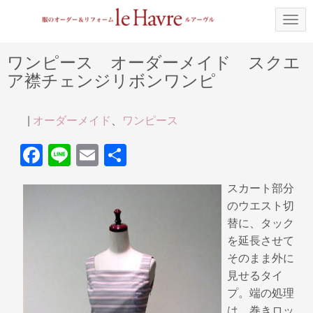
N
a
v
i
ワンピース オーダーメイド スクエ
g
ア襟チェンジリボンワンピ
a
t
i
o
|
オーダーメイド
、
ワンピース
n
F
Li
E
共
a
n
m
有
スカート部分
c
e
ail
のウエスト切
e
替に、タック
b
を延長させて
そのまま外に
o
見せるタイ
o
プ。端の処理
k
は、巻きロッ