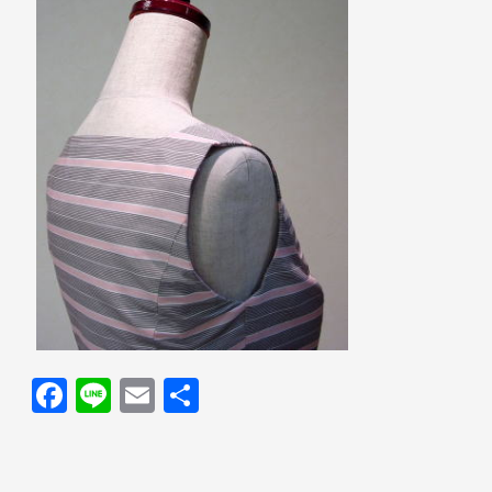
F
Li
E
共
a
n
m
有
c
e
ail