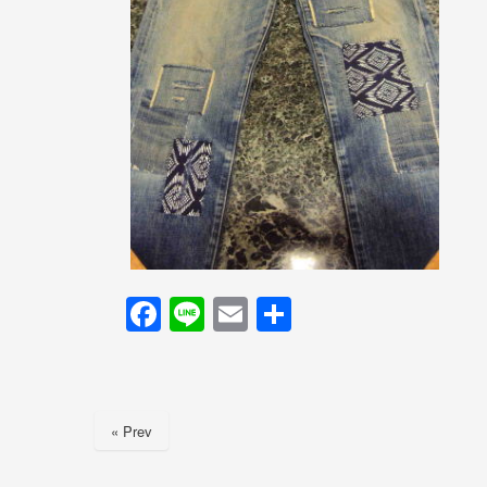
F
Li
E
共
a
n
m
有
c
e
ail
e
« Prev
b