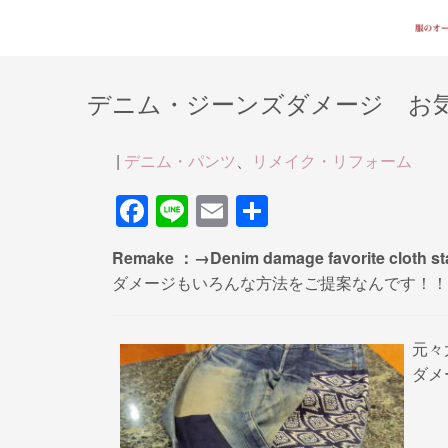
デニム・ジーンズダメージ お
|
デニム・パンツ
、
リメイク・リフォーム
F
Li
E
共
a
n
m
有
Remake ：→Denim damage favorite cloth st
c
e
ail
ダメージもいろんな方法をご提案なんです！！
e
b
元々
o
ダメ
o
k