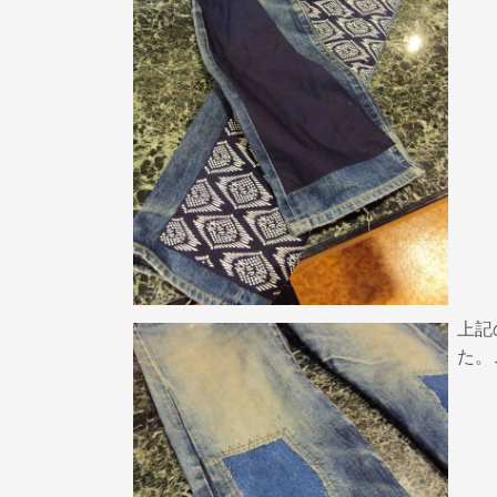
上記
た。