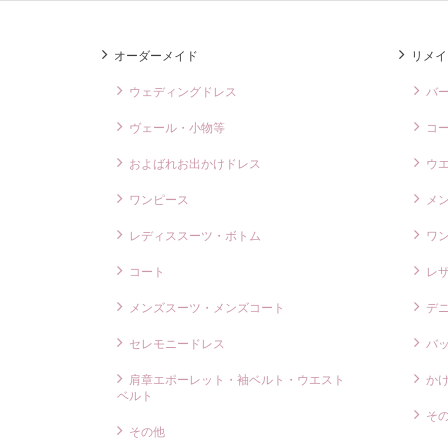
o
o
k
オーダーメイド
リメイ
ウェディングドレス
バ
ヴェール・小物等
コ
およばれお出かけドレス
ウ
ワンピース
メ
レディススーツ・ボトム
ワ
コート
レ
メンズスーツ・メンズコート
デ
セレモニードレス
バ
肩章エポーレット・袖ベルト・ウエスト
か
ベルト
そ
その他