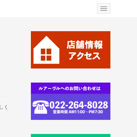
N
a
v
i
g
a
t
i
o
n
しく