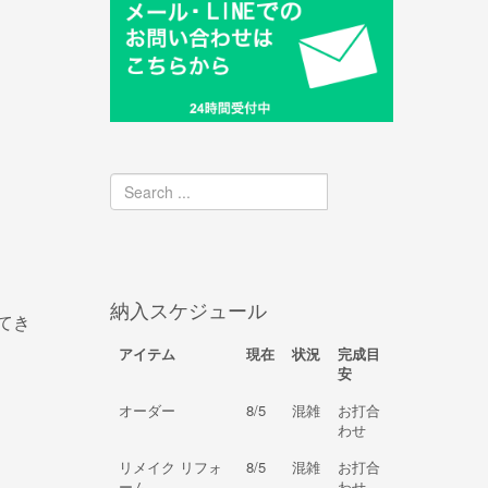
納入スケジュール
てき
アイテム
現在
状況
完成目
安
オーダー
8/5
混雑
お打合
わせ
リメイク リフォ
8/5
混雑
お打合
ーム
わせ