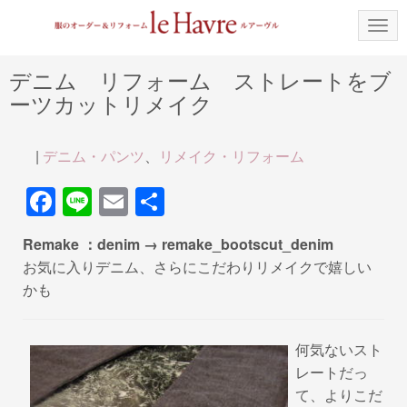
N
a
v
i
デニム リフォーム ストレートをブ
g
ーツカットリメイク
a
t
i
o
|
デニム・パンツ
、
リメイク・リフォーム
n
F
Li
E
共
a
n
m
有
Remake ：denim → remake_bootscut_denim
c
e
ail
お気に入りデニム、さらにこだわりリメイクで嬉しい
e
かも
b
o
何気ないスト
o
レートだっ
k
て、よりこだ