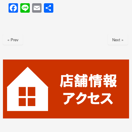
F
Li
E
共
a
n
m
有
c
e
ail
e
« Prev
Next »
b
o
o
k