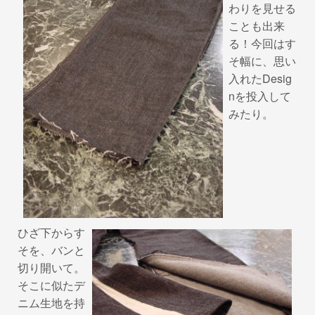
わりを見せる
ことも出来
る！今回はす
そ幅に、思い
入れたDesig
nを投入して
みたり。
ひざ下からす
そを、バンと
切り開いて。
そこに似たデ
ニム生地を持