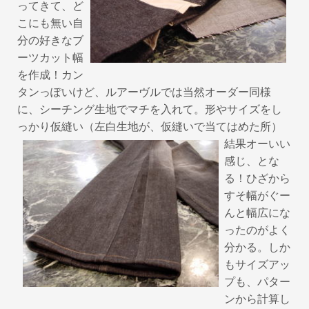
ってきて、ど
こにも無い自
分の好きなブ
ーツカット幅
を作成！カン
タンっぽいけど、ルアーヴルでは当然オーダー同様
に、シーチング生地でマチを入れて。形やサイズをし
っかり仮縫い（左白生地が、仮縫いで当てはめた所）
結果オーいい
感じ、とな
る！ひざから
すそ幅がぐー
んと幅広にな
ったのがよく
分かる。しか
もサイズアッ
プも、パター
ンから計算し