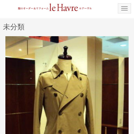
N
a
v
i
未分類
g
a
t
i
o
n