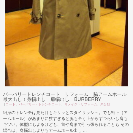
バーバリートレンチコート リフォーム 脇アームホール
最大出し！身幅出し 肩幅出し BURBERRY
|
コート
、
バーバリー・トレンチコート
、
リメイク・リフォーム
、
未分類
細身のトレンチは見た目もキリッとスタイリッシュ。でも袖下（ア
ームホール）があまりに狭すぎると腕も全く上がらずつらいし肩も
キツい。体型にもよるけども、首や肩まで引っ張られることも その
場合は、身幅出しよりもアームホール出し ...